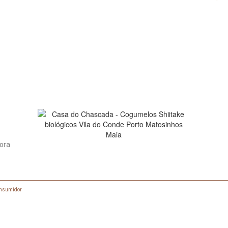
dora
onsumidor