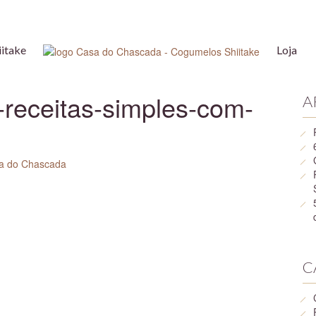
itake
Loja
receitas-simples-com-
A
C