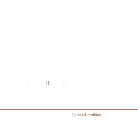
Developed by
euDigital