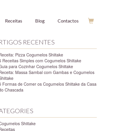
Receitas
Blog
Contactos
RTIGOS RECENTES
Receita: Pizza Cogumelos Shiitake
6 Receitas Simples com Cogumelos Shiitake
Guia para Cozinhar Cogumelos Shiitake
Receita: Massa Sambal com Gambas e Cogumelos
Shiitake
5 Formas de Comer os Cogumelos Shiitake da Casa
do Chascada
ATEGORIES
Cogumelos Shiitake
Receitas